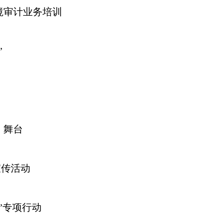
境审计业务培训
”
》舞台
宣传活动
”专项行动