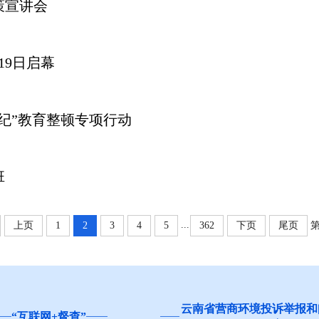
策宣讲会
19日启幕
纪”教育整顿专项行动
班
...
上页
1
2
3
4
5
362
下页
尾页
省营商环境投诉举报和问卷调查
红河州食品安全“你点我