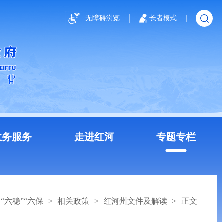
无障碍浏览
长者模式
政务服务
走进红河
专题专栏
“六稳”“六保
>
相关政策
>
红河州文件及解读
>
正文