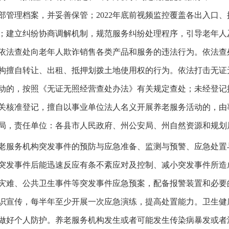
部管理档案，并妥善保管；2022年底前视频监控覆盖各出入口
天；建立纠纷协商调解机制，规范服务纠纷处理程序，引导老年
依法查处向老年人欺诈销售各类产品和服务的违法行为。依法查
构擅自转让、出租、抵押划拨土地使用权的行为。依法打击无证
动的，按照《无证无照经营查处办法》有关规定查处；未经登记
关核准登记，擅自以事业单位法人名义开展养老服务活动的，由
局，责任单位：各县市人民政府、州公安局、州自然资源和规划
服务机构突发事件的预防与应急准备、监测与预警、应急处置
突发事件后能迅速反应有条不紊应对及控制、减小突发事件所造
事故灾难、公共卫生事件等突发事件应急预案，配备报警装置和必
识宣传，每半年至少开展一次应急演练，提高处置能力。卫生健
做好个人防护。养老服务机构发生或者可能发生传染病暴发或者