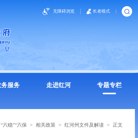
无障碍浏览
长者模式
政务服务
走进红河
专题专栏
“六稳”“六保
>
相关政策
>
红河州文件及解读
>
正文