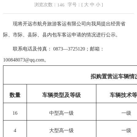
浏览次数：
字号：[
大
中
小
]
146
现将开远市航舟旅游客运有限公司向我局提出经营省
际、市际、县际、县内包车客运申请的情况进行公示。
联系电话及传真： 0873—3725120；邮箱：
100848073@qq.com
。
拟购置营运车辆情
数量
车辆类型及等级
车辆技术
16
中型高一级
一级
4
大型高一级
一级