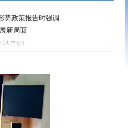
形势政策报告时强调
发展新局面
：[
大
中
小
]
。