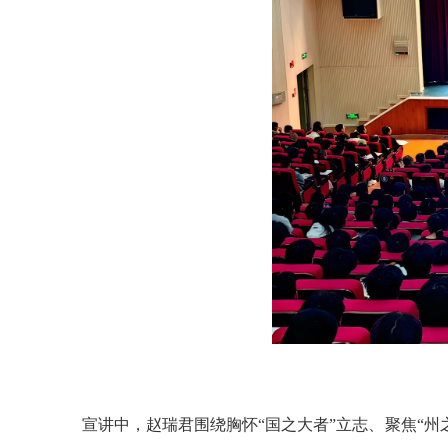
宣讲中，赵瑞君围绕胸怀“国之大者”立志、聚焦“