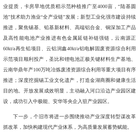
业提质，卡房旱地优质稻示范种植推广至4000亩，“陆基圆
池”技术助力渔业“全产业链”发展；新型工业化强市建设持续
推进，聚焦锡基、铅基新材料、高端铝合金、铜深加工产品
及高性能电池产业推进有色金属延链补链强链，云南源正
60kt/a再生铅项目、云铝润鑫40kt/a铝电解固废资源综合利用
示范项目顺利投产，圣比和锂电池正极关键材料生产基地、
云南华鼎年产100万吨冶炼废渣资源综合利用等重大项目有序
推进；深度挖掘锡工业文化遗产，打造金湖商圈和健康生活
目的地。开放发展成效明显，主动融入河口沿边产业园区建
设，成功引入中极能、安华等央企入驻产业园区。
下一步，个旧市将进一步围绕推动产业深度转型谋改革
抓改革，加快构建现代产业体系，为高质量发展蓄势赋能。