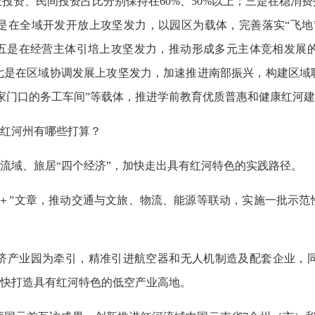
投资、民间投资占比分别保持在60%、50%以上；三是在稳消
是在全域开发开放上攻坚发力，以园区为载体，完善落实“飞地
；五是在经营主体引培上攻坚发力，推动形成多元主体竞相发展
七是在区域协调发展上攻坚发力，加速推进南部振兴，构建区域
家门口的务工车间”等载体，推进学前教育优质普惠和健康红河建
，红河州有哪些打算？
、流域、旅居“四个经济”，加快走出具有红河特色的实践路径。
路＋”文章，推动交通与文旅、物流、能源等联动，实施一批示范
济产业园为牵引，精准引进航空器和无人机制造及配套企业，
加快打造具有红河特色的低空产业高地。