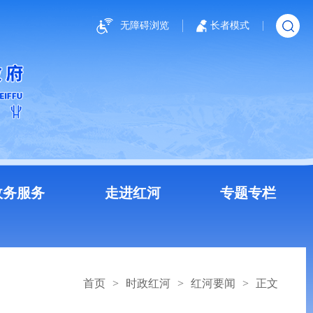
无障碍浏览
长者模式
政务服务
走进红河
专题专栏
首页
>
时政红河
>
红河要闻
>
正文