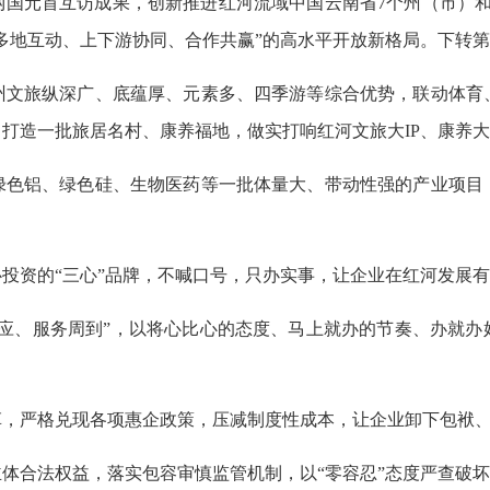
两国元首互访成果，创新推进红河流域中国云南省7个州（市）和
多地互动、上下游协同、合作共赢”的高水平开放新格局。下转第
州文旅纵深广、底蕴厚、元素多、四季游等综合优势，联动体育
打造一批旅居名村、康养福地，做实打响红河文旅大IP、康养
绿色铝、绿色硅、生物医药等一批体量大、带动性强的产业项目
投资的“三心”品牌，不喊口号，只办实事，让企业在红河发展
必应、服务周到”，以将心比心的态度、马上就办的节奏、办就办
革，严格兑现各项惠企政策，压减制度性成本，让企业卸下包袱
体合法权益，落实包容审慎监管机制，以“零容忍”态度严查破