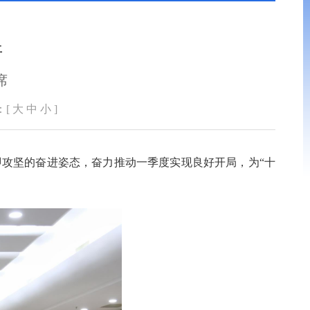
开
席
：[
大
中
小
]
即攻坚的奋进姿态，奋力推动一季度实现良好开局，为“十