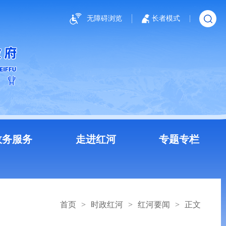
无障碍浏览
长者模式
政务服务
走进红河
专题专栏
首页
>
时政红河
>
红河要闻
>
正文