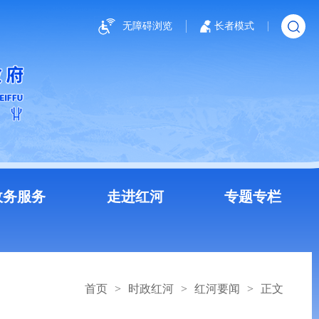
无障碍浏览
长者模式
政务服务
走进红河
专题专栏
首页
>
时政红河
>
红河要闻
>
正文