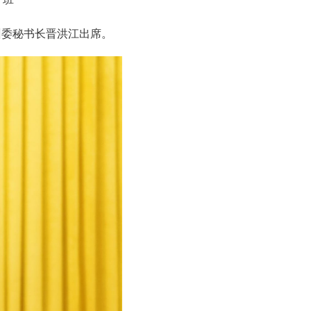
州委秘书长晋洪江出席。