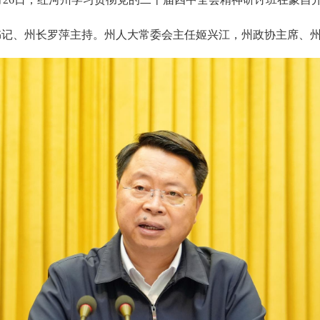
书记、州长罗萍主持。州人大常委会主任姬兴江，州政协主席、