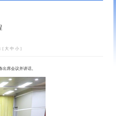
程
：[
大
中
小
]
春出席会议并讲话。