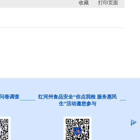
收藏
州食品安全“你点我检 服务惠民
阻碍民营经济发展壮大
生”活动邀您参与
集