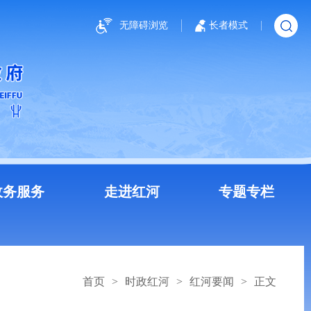
无障碍浏览
长者模式
政务服务
走进红河
专题专栏
首页
>
时政红河
>
红河要闻
>
正文