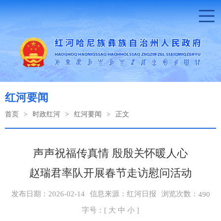
红河要闻
首页
>
时政红河
>
红河要闻
>
正文
声声祝福传真情 殷殷关怀暖人心
赵瑞君率队开展春节走访慰问活动
浏览次数：
发布日期：2026-02-14
信息来源：红河日报
490
字号：[
大
中
小
]