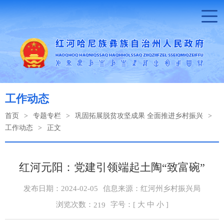
工作动态
首页
>
专题专栏
>
巩固拓展脱贫攻坚成果 全面推进乡村振兴
>
工作动态
>
正文
红河元阳：党建引领端起土陶“致富碗”
发布日期：2024-02-05
信息来源：红河州乡村振兴局
浏览次数：
字号：[
大
中
小
]
219