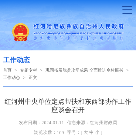
工作动态
首页
>
专题专栏
>
巩固拓展脱贫攻坚成果 全面推进乡村振兴
>
工作动态
>
正文
红河州中央单位定点帮扶和东西部协作工作
座谈会召开
发布日期：2024-01-11
信息来源：红河州财政局
浏览次数：
字号：[
大
中
小
]
109