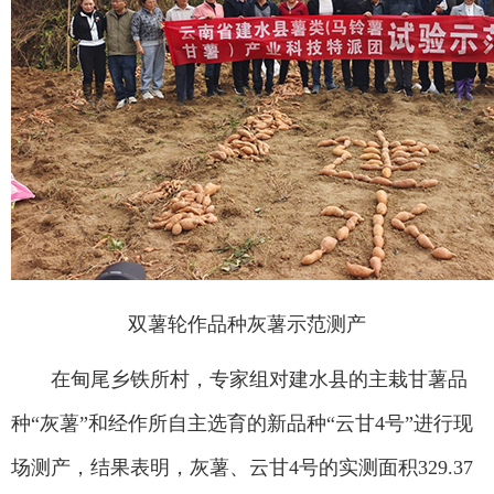
双薯轮作品种灰薯示范测产
在甸尾乡铁所村，专家组对建水县的主栽甘薯品
种“灰薯”和经作所自主选育的新品种“云甘4号”进行现
场测产，结果表明，灰薯、云甘4号的实测面积329.37