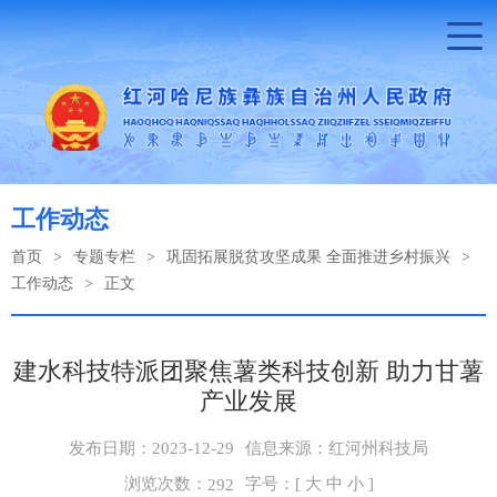
工作动态
首页
>
专题专栏
>
巩固拓展脱贫攻坚成果 全面推进乡村振兴
>
工作动态
>
正文
建水科技特派团聚焦薯类科技创新 助力甘薯
产业发展
发布日期：2023-12-29
信息来源：红河州科技局
浏览次数：
字号：[
大
中
小
]
292