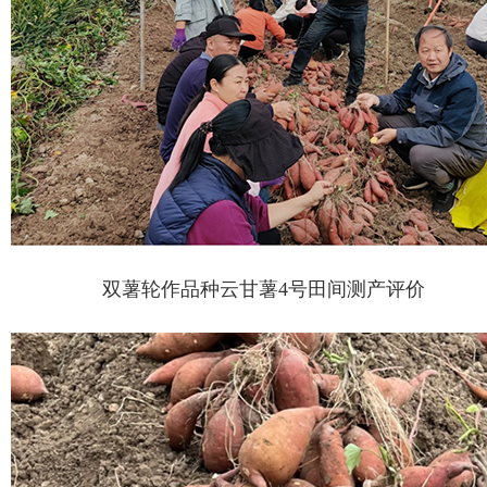
双薯轮作品种云甘薯4号田间测产评价