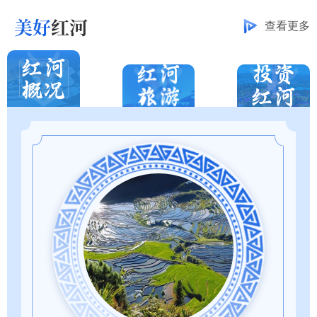
美好
红河
查看更多
抵边低保
2026-07-28
河口县
务
交通运输
人力资源
社会保障
申请高龄补贴
2026-07-27
屏边县
咨询互动
2026年工作计划
2026-07-27
弥勒市政
咨询蒙自市公租房申请条件
2026-07-24
蒙自市人民
查
我要办
我要问
我要评
结婚证
2026-07-24
石屏县
热点服务
我要写信
工程建设
便民服务