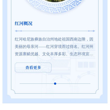
投资审批
投资中介
网上信访
点...
红河概况
春满红河，春日赏花地图
蒙自市与上海商汤智能科技有限公司签订战略合作协议
红河州
红河州与山东
公共资源交易
基层为民服务
人民建议征集
间邂逅一
团重点项
红河哈尼族彝族自治州地处祖国西南边陲，因
春风拂过滇南大地，红河州已被繁花铺满，粉
3月23日，蒙自市与上海商汤智能科技有限公司
11月1
3月23
秋日的绚
投资达
美丽的母亲河——红河穿境而过得名。红河州
樱、金铃、白雪次第绽放。百花争艳、一步一
战略合作协议签约仪式在蒙自举行。会上，双
天的小
合作签
清风带来
出席并讲
资源禀赋优越、文化丰厚多彩、生态环境宜
景，绘就一幅醉人的春日长卷，这份最新赏花
方分别介绍了拟合作项目情况和拟合作项目规
红河，
期、稳
云上梯田
伍主持仪
居、发展潜力巨大，是国家“一带一路”建设的
地图，带你走遍红河大地，不负三月好春光。
划，签订了《蒙自市人民政府 上海商汤科技有
云南省
动红河
红河热线
查看更多
查看更多
查看更多
查
查
重要节点和云南建...
浪漫樱花 粉嫩温柔...
限公司战略合作...
有限公司
式现场州
政务服务网