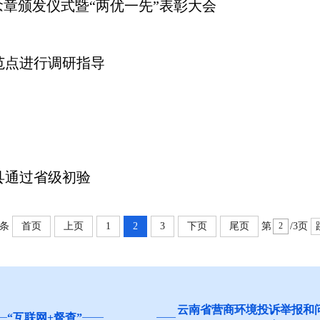
念章颁发仪式暨“两优一先”表彰大会
范点进行调研指导
县通过省级初验
9条
首页
上页
1
2
3
下页
尾页
第
/3页
营商环境投诉举报和问卷调查
红河州食品安全“你点我检