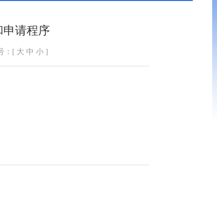
和申请程序
号：[
大
中
小
]