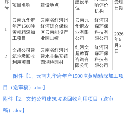
序
建设单
受理
项目名称
建设地点
响评价
号
位
日期
机构
云南九华府
云南省红河州
云南九
红河国
年产1500吨
红河综合保税
华府农
森环保
1
黄精精深加
区云南能投产
业有限
科技有
2026
工项目
业园11幢
公司
限公司
年6
月5
红河文
红河国
文超公司建
云南省红河州
日
超教育
森环保
筑垃圾回收
建水县临安镇
2
咨询有
科技有
利用项目
西湖桃园村
限公司
限公司
附件【
1、云南九华府年产1500吨黄精精深加工项
目（送审稿）.doc
】
附件【
2、文超公司建筑垃圾回收利用项目（送审
稿）.doc
】