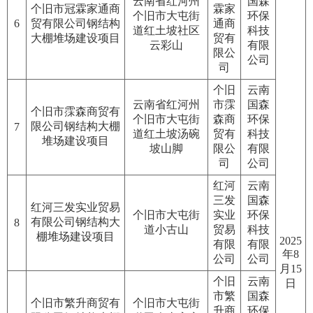
云南省红河州
国森
个旧市冠霖家通商
霖家
个旧市大屯街
环保
6
贸有限公司钢结构
通商
道红土坡社区
科技
大棚堆场建设项目
贸有
云彩山
有限
限公
公司
司
个旧
云南
云南省红河州
市霂
国森
个旧市霂森商贸有
个旧市大屯街
森商
环保
限公司钢结构大棚
7
道红土坡汤碗
贸有
科技
堆场建设项目
坡山脚
限公
有限
司
公司
红河
云南
三发
国森
红河三发实业贸易
个旧市大屯街
实业
环保
有限公司钢结构大
8
道小古山
贸易
科技
棚堆场建设项目
2025
有限
有限
年8
公司
公司
月15
个旧
云南
日
市繁
国森
个旧市繁升商贸有
个旧市大屯街
升商
环保