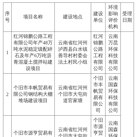
环境
序
建设
影响
受理
项目名称
建设地点
号
单位
评价
日期
机构
红河锦鹏公路工程
红河
云南
有限公司年产48万
云南省红河州
锦鹏
万昆
吨水泥稳定级配碎
泸西县白水镇
公路
环保
1
石及年产6万吨沥
善导村村委会
工程
科技
青混凝土搅拌站建
法土村民小组
有限
有限
设项目
公司
公司
个旧
云南
市丰
国森
个旧市丰帆贸易有
云南省红河州
帆贸
环保
限公司钢结构大棚
个旧市大屯街
2
易有
科技
堆场建设项目
道官家塘
限公
有限
司
公司
个旧
云南
市源
云南省红河州
国森
个旧市源亨贸易有
亨贸
个旧市大屯街
环保