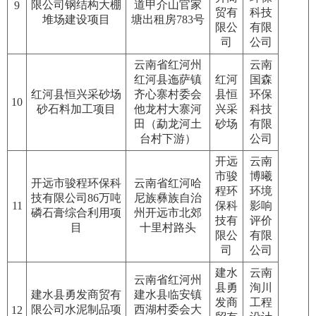
限公司钢结构大棚
道甲介山官家
9
贸有
科技
堆场建设项目
塘出租房783号
限公
有限
司
公司
云南省红河州
云南
红河县迤萨镇
红河
国森
红河县恒兴采砂场
齐心寨村委会
县恒
环保
10
砂石料加工项目
他龙村大寨河
兴采
科技
田（勐龙河土
砂场
有限
台村下游）
公司
开远
云南
市骏
博曦
开远市骏程环保科
云南省红河哈
程环
环境
技有限公司86万吨
尼族彝族自治
11
保科
影响
磷石膏综合利用项
州开远市北郊
技有
评价
目
十里村路头
限公
有限
司
公司
建水
云南
云南省红河州
县勇
洵川
建水县勇发商贸有
建水县临安镇
发商
工程
限公司水泥制品项
西湖村委会大
12