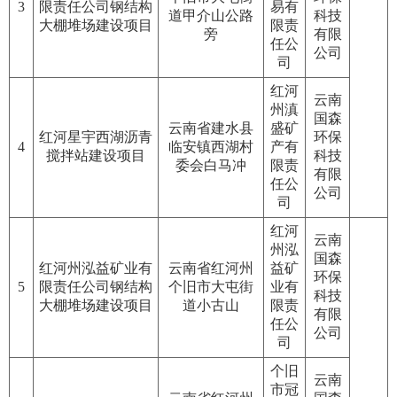
3
限责任公司钢结构
易有
道甲介山公路
科技
大棚堆场建设项目
限责
旁
有限
任公
公司
司
红河
云南
州滇
国森
云南省建水县
盛矿
红河星宇西湖沥青
环保
4
临安镇西湖村
产有
搅拌站建设项目
科技
委会白马冲
限责
有限
任公
公司
司
红河
云南
州泓
国森
红河州泓益矿业有
云南省红河州
益矿
环保
5
限责任公司钢结构
个旧市大屯街
业有
科技
大棚堆场建设项目
道小古山
限责
有限
任公
公司
司
个旧
云南
市冠