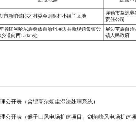
弥勒市益源养
勒市新哨镇郎才村委会则租村小组丫叉地
责任公司
南省红河哈尼族彝族自治州屏边县新现镇集镇旁
屏边苗族自治
10乡道向西1.2km处
镇人民政府
理公开表（含锡高杂烟尘湿法处理系统）
理公开表（猴子山风电场扩建项目、剑角峰风电场扩建