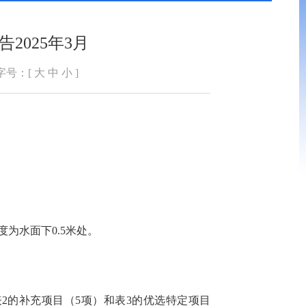
025年3月
字号：[
大
中
小
]
为水面下0.5米处。
，表2的补充项目（5项）和表3的优选特定项目