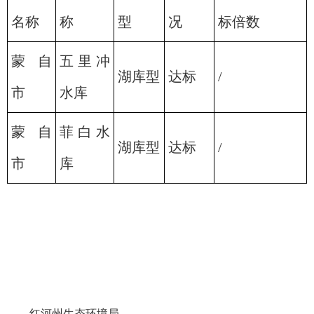
名称
称
型
况
标倍数
蒙自
五里冲
湖库型
达标
/
市
水库
蒙自
菲白水
湖库型
达标
/
市
库
红河州生态环境局