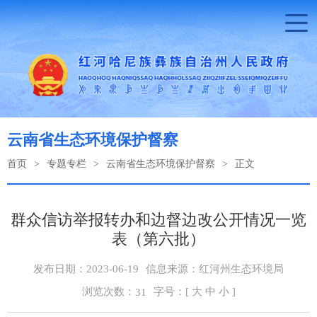
云南省生态环境保护督察
首页
>
专题专栏
>
云南省生态环境保护督察
>
正文
群众信访举报转办和边督边改公开情况一览
表（第六批）
发布日期：2023-06-19
信息来源：红河州生态环境局
浏览次数：
字号：[
大
中
小
]
31