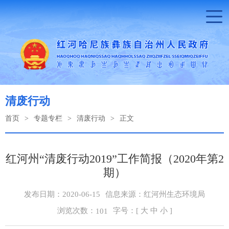
清废行动
首页
>
专题专栏
>
清废行动
>
正文
红河州“清废行动2019”工作简报（2020年第2
期）
发布日期：2020-06-15
信息来源：红河州生态环境局
浏览次数：
字号：[
大
中
小
]
101