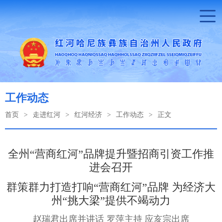
工作动态
首页
>
走进红河
>
红河经济
>
工作动态
>
正文
全州“营商红河”品牌提升暨招商引资工作推
进会召开
群策群力打造打响“营商红河”品牌 为经济大
州“挑大梁”提供不竭动力
赵瑞君出席并讲话 罗萍主持 应亥宗出席