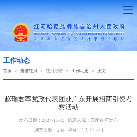
工作动态
首页
>
走进红河
>
红河经济
>
工作动态
>
正文
赵瑞君率党政代表团赴广东开展招商引资考
察活动
发布日期：2024-11-15
信息来源：云南红河发布
浏览次数：
字号：[
大
中
小
]
284