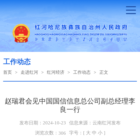
工作动态
首页
>
走进红河
>
红河经济
>
工作动态
>
正文
赵瑞君会见中国国信信息总公司副总经理李
良一行
发布日期：2024-10-23
信息来源：云南红河发布
浏览次数：
字号：[
大
中
小
]
306