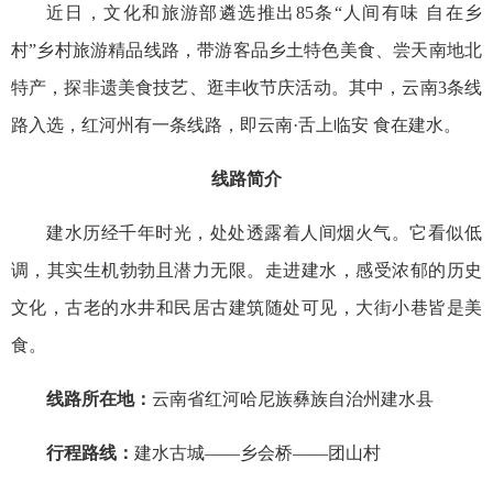
近日，文化和旅游部遴选推出85条“人间有味 自在乡
村”乡村旅游精品线路，带游客品乡土特色美食、尝天南地北
特产，探非遗美食技艺、逛丰收节庆活动。其中，云南3条线
路入选，红河州有一条线路，即云南·舌上临安 食在建水。
线路简介
建水历经千年时光，处处透露着人间烟火气。它看似低
调，其实生机勃勃且潜力无限。走进建水，感受浓郁的历史
文化，古老的水井和
民
居古建筑随处可见，大街小巷皆是美
食。
线路所在地：
云南省红河哈尼族彝族自治州建水县
行程路线：
建水古城——乡会桥——团山村