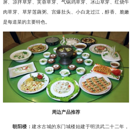
屏、凉拌草芽、芙蓉草芽、气锅鸡草芽、冰山草芽、红烧牛
肉草芽、草芽莲藕粥、宫爆肚头、小白龙过江，醇香、脆嫩
是每道菜的主要特色。
周边产品推荐
朝阳楼：
建水古城的东门城楼始建于明洪武二十二年，