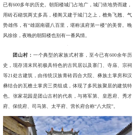
已有600多年的历史。朝阳楼城门占地广，城门依地势而建，
用砖石砌筑两丈多高，楼阁又建于城门之上，檐角飞翘、气
势雄伟，有“雄踞南疆八百里，堪称滇府第一楼”的美誉。晚
风徐徐，夜晚的朝阳楼也别有一番风情。
团山村：
一个典型的家族式村寨，至今已有600余年历
史，现存清末民初极具特色的古民居以及寨门、寺庙、宗祠
等21处古建筑，由传统汉族青砖四合大院、彝族土掌房和汉
彝结合的瓦檐土掌房三类组成，体现了多民族聚居的建筑特
色。张家花园是团山古村的代表，与将军第、皇恩府、秀才
府、保统府、司马第、太平府、营长府合称“八大院”。