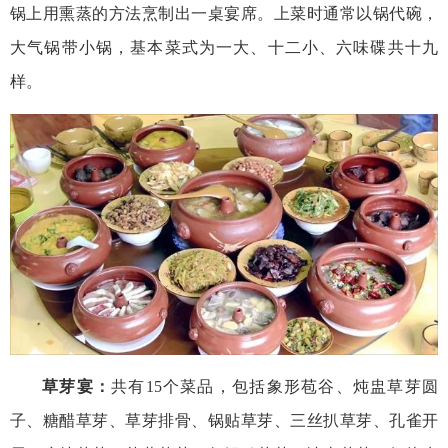
锅上用熏蒸的方法烹制出一桌宴席。上菜时通常以锅代碗，
大气锅带小锅，基本菜式为一大、十二小、六味碟共十九
样。
草芽宴：
共有15个菜品，包括象形苞谷、炖盅草芽圆
子、糖醋草芽、草芽排骨、锅贴草芽、三丝扒草芽、孔雀开