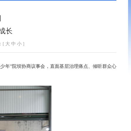
调
成长
：[
大
中
小
]
好少年”院坝协商议事会，直面基层治理痛点、倾听群众心