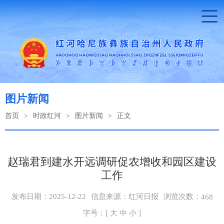
图片新闻
首页
>
时政红河
>
图片新闻
>
正文
赵瑞君到建水开远调研促农增收和园区建设
工作
浏览次数：
发布日期：2025-12-22
信息来源：红河日报
468
字号：[
大
中
小
]