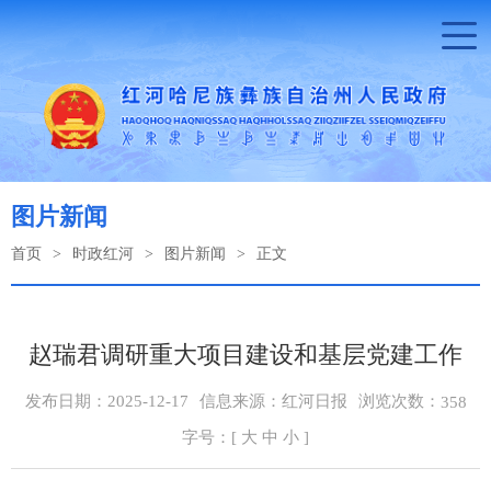
图片新闻
首页
>
时政红河
>
图片新闻
>
正文
赵瑞君调研重大项目建设和基层党建工作
浏览次数：
发布日期：2025-12-17
信息来源：红河日报
358
字号：[
大
中
小
]