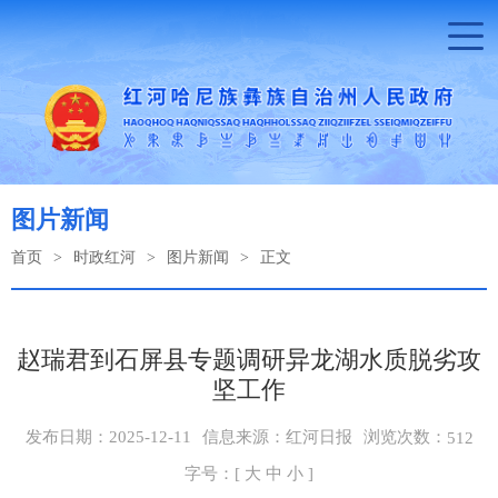
图片新闻
首页
>
时政红河
>
图片新闻
>
正文
赵瑞君到石屏县专题调研异龙湖水质脱劣攻
坚工作
浏览次数：
发布日期：2025-12-11
信息来源：红河日报
512
字号：[
大
中
小
]