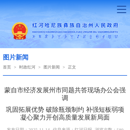
图片新闻
首页
>
时政红河
>
图片新闻
>
正文
蒙自市经济发展州市同题共答现场办公会强
调
巩固拓展优势 破除瓶颈制约 补强短板弱项
凝心聚力开创高质量发展新局面
浏览次数：
发布日期：2025-11-14
信息来源：红河日报