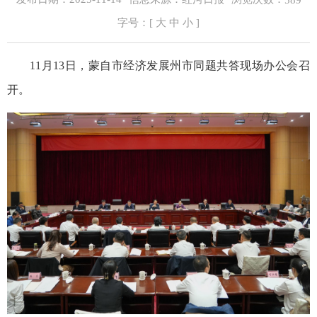
589
字号：[
大
中
小
]
11月13日，蒙自市经济发展州市同题共答现场办公会召
开。