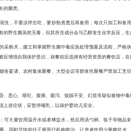
长的菌类。
清洗，不要凉拌生吃，要炒熟煮透后再食用；每次只加工和食
有的野生菌虽然无毒，但其所含成分会与乙醇发生化学反应，生
的采购关，建立和掌握野生菌中毒应急处理预案及流程，严格
者应增强自我保护意识，就餐前应选择有经营资质的餐饮店，在
婚丧宴请、农村集体聚餐、大型会议等群体性聚餐严禁加工烹
昏、恶心、呕吐、腹痛、腹泻、烦躁不安、幻觉等疑似食物中毒症
现上述症状，应暂停哺乳，以保护婴幼儿安全。
：可大量饮用温开水或者稀盐水，然后用汤勺柄、筷子等物品
重，同时尽快前往正规医疗机构救治。让患者饮用少量糖盐水