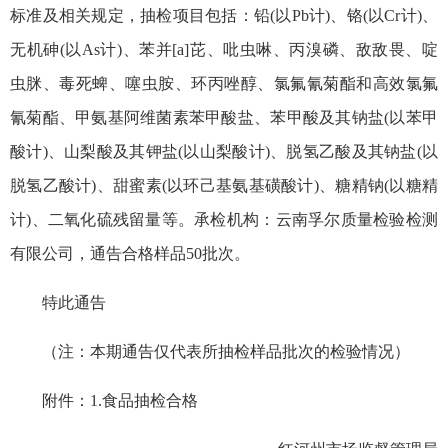
标准及相关规定，抽检项目包括：铅(以Pb计)、铬(以Cr计)、
无机砷(以As计)、苯并[a]芘、吡虫啉、丙溴磷、敌敌畏、啶
虫脒、毒死蜱、噻虫胺、环丙唑醇、氯氟氰菊酯和高效氯氟
氰菊酯、甲氨基阿维菌素苯甲酸盐、苯甲酸及其钠盐(以苯甲
酸计)、山梨酸及其钾盐(以山梨酸计)、脱氢乙酸及其钠盐(以
脱氢乙酸计)、甜蜜素(以环己基氨基磺酸计)、糖精钠(以糖精
计)、二氧化硫残留量等。承检机构：云南孚尔质量检验检测
有限公司，通告合格样品50批次。
特此通告
（注：本期通告仅代表所抽检样品批次的检验情况）
附件：1.食品抽检合格