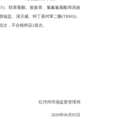
Pb计)、联苯菊酯、敌敌畏、氯氟氰菊酯和高效
盐、涕灭威、特丁基对苯二酚(TBHQ)、
批次，不合格样品1批次。
红河州市场监督管理局
2026年06月05日