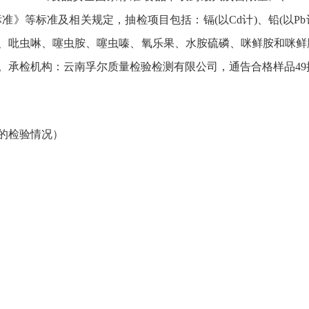
标准》等标准及相关规定，抽检项目包括：镉(以Cd计)、铅(以
、吡虫啉、噻虫胺、噻虫嗪、氧乐果、水胺硫磷、咪鲜胺和咪鲜胺锰
。承检机构：云南孚尔质量检验检测有限公司，通告合格样品49
的检验情况）