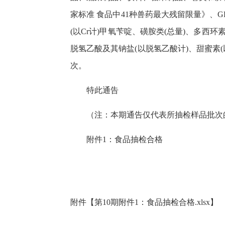
家标准 食品中41种兽药最大残留限量》、GB
(以Cr计)甲氧苄啶、磺胺类(总量)、多西
脱氢乙酸及其钠盐(以脱氢乙酸计)、甜蜜素
次。
特此通告
（注：本期通告仅代表所抽检样品批次
附件1：食品抽检合格
附件【
第10期附件1：食品抽检合格.xlsx
】