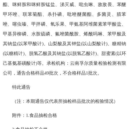
酯、咪鲜胺和咪鲜胺锰盐、涕灭威、吡虫啉、敌敌畏、苯醚
甲环唑、联苯菊酯、杀扑磷、吡唑醚菌酯、多菌灵、腈苯
唑、噻虫嗪、甲拌磷、氧乐果、甲氨基阿维菌素苯甲酸盐、
甲基异柳磷、水胺硫磷、氟唑菌酰胺、烯酰吗啉、苯甲酸及
其钠盐(以苯甲酸计)、山梨酸及其钾盐(以山梨酸计)、糖精钠
(以糖精计)、脱氢乙酸及其钠盐(以脱氢乙酸计)、甜蜜素(以环
己基氨基磺酸计)等。承检机构：云南孚尔质量检验检测有限
公司，通告合格样品49批次，不合格样品1批次。
特此通告
（注：本期通告仅代表所抽检样品批次的检验情况）
附件：1.食品抽检合格