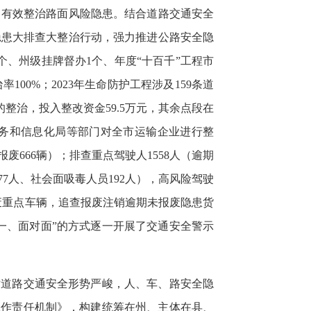
，有效整治路面风险隐患。结合道路交通安全
隐患大排查大整治行动，强力推进公路安全隐
个、州级挂牌督办1个、年度“十百千”工程市
00%；2023年生命防护工程涉及159条道
公里的整治，投入整改资金59.5万元，其余点段在
务和信息化局等部门对全市运输企业进行整
废666辆）；排查重点驾驶人1558人（逾期
77人、社会面吸毒人员192人），高风险驾驶
未报废重点车辆，追查报废注销逾期未报废隐患货
一对一、面对面”的方式逐一开展了交通安全警示
对道路交通安全形势严峻，人、车、路安全隐
工作责任机制》，构建统筹在州、主体在县、