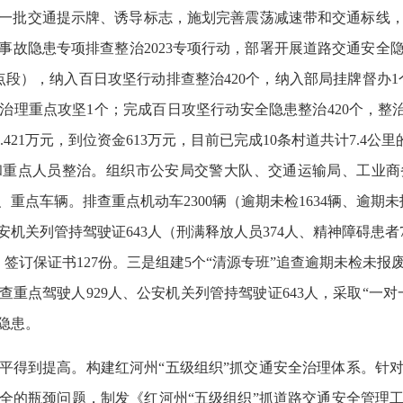
一批交通提示牌、诱导标志，施划完善震荡减速带和交通标线
事故隐患专项排查整治2023专项行动，部署开展道路交通安全
点段），纳入百日攻坚行动排查整治420个，纳入部局挂牌督办1
治理重点攻坚1个；完成百日攻坚行动安全隐患整治420个，整治率1
71.421万元，到位资金613万元，目前已完成10条村道共计7.4
和重点人员整治。组织市公安局交警大队、交通运输局、工业商
点车辆。排查重点机动车2300辆（逾期未检1634辆、逾期未报
公安机关列管持驾驶证643人（刑满释放人员374人、精神障碍患者
人，签订保证书127份。三是组建5个“清源专班”追查逾期未检
辆，排查重点驾驶人929人、公安机关列管持驾驶证643人，采取“
隐患。
平得到提高。构建红河州“五级组织”抓交通安全治理体系。针
全的瓶颈问题，制发《红河州“五级组织”抓道路交通安全管理