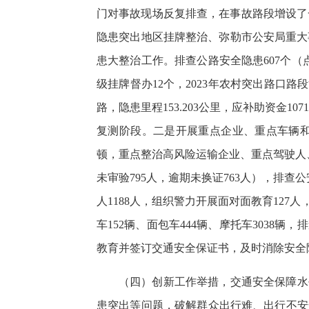
门对事故现场反复排查，在事故路段增设了
隐患突出地区挂牌整治、弥勒市公安局重大
患大整治工作。排查公路安全隐患607个（
级挂牌督办12个，2023年农村突出路口路段
路，隐患里程153.203公里，应补助资金10
复测阶段。二是开展重点企业、重点车辆
顿，重点整治高风险运输企业、重点驾驶人、重
未审验795人，逾期未换证763人），排查
人1188人，组织警力开展面对面教育127
车152辆、面包车444辆、摩托车3038
教育并签订交通安全保证书，及时消除安全
（四）创新工作举措，交通安全保障水
患突出等问题，破解群众出行难、出行不安