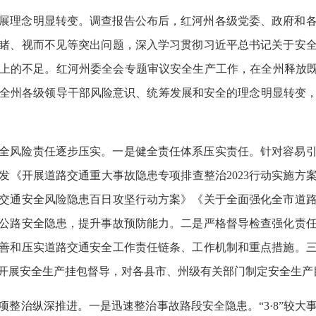
展理念明显转变。调查报告公布后，红河州各级党委、政府和
睹、视而不见等突出问题，深入学习贯彻习近平总书记关于安
上的不足。红河州委全会专题审议安全生产工作，在全州释放既
生后，全州各级领导干部风险意识、统筹发展和安全的理念明显转
全风险责任逐步压实。一是健全责任体系压实责任。针对容易
发《开展道路交通重大事故隐患专项排查整治2023行动实施方
交通安全风险隐患百日攻坚行动方案》《关于全面强化全市道
公路安全隐患，提升事故预防能力。二是严格督导检查强化责
善和压实道路交通安全工作责任链条、工作机制和重点措施。
开展安全生产挂包督导，对各县市、州级有关部门制定安全生产
项整治纵深推进。一是迅速整治事故路段安全隐患。“3·8”较大