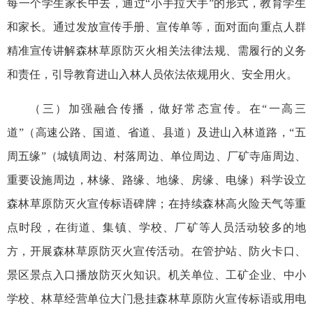
每一个学生家长中去，通过“小手拉大手”的形式，教育学生
和家长。通过发放宣传手册、宣传单等，面对面向重点人群
精准宣传讲解森林草原防灭火相关法律法规、需履行的义务
和责任，引导教育进山入林人员依法依规用火、安全用火。
（三）加强融合传播，做好常态宣传。在“一高三
道”（高速公路、国道、省道、县道）及进山入林道路，“五
周五缘”（城镇周边、村落周边、单位周边、厂矿寺庙周边、
重要设施周边，林缘、路缘、地缘、房缘、电缘）科学设立
森林草原防灭火宣传标语碑牌；在持续森林高火险天气等重
点时段，在街道、集镇、学校、厂矿等人员活动较多的地
方，开展森林草原防灭火宣传活动。在管护站、防火卡口、
景区景点入口播放防灭火知识。机关单位、工矿企业、中小
学校、林草经营单位大门悬挂森林草原防火宣传标语或用电