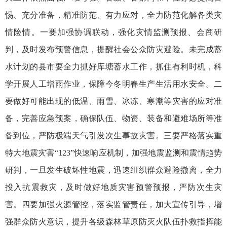
惕、充分准备，精准防范、有力应对，全力防范化解各类灾
情险情。一要加强协调联动，强化灾情监测预报、会商研
判，及时发布预警信息，提醒社会公众防灾避险。未完成蓄
水计划的县市要全力抓好库塘蓄水工作，抓住有利时机，科
学开展人工增雨作业，保障今冬明春生产生活用水安全。二
要做好可能出现的低温、雨雪、冰冻、寒潮等灾害的应对准
备，完善应急预案，确保队伍、物资、装备和避难场所等准
备到位，严防极端天气引发次生事故灾害。三要严格落实重
特大地震灾害“123”快速响应机制，加强地震监测和震情趋势
研判，一旦发生破坏性地震，迅速组织群众避险撤离，全力
投入抗震救灾，及时做好地质灾害预警预报，严防次生灾
害。四要加强火源管控，落实监管责任，加大宣传引导，增
强群众防火意识，提升各级森林草原防灭火队伍扑救指挥能