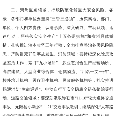
二、聚焦重点领域，持续防范化解重大安全风险。各
级、各部门和单位要坚持“三管三必须”，压实属地、部门、
单位、个人四方责任，认清形势、深入研判、主动认领、迅
速行动，严格落实安全生产“十五条硬措施”和省州具体举
措，扎实推进治本攻坚三年行动，全力排查整治各类风险隐
患，严防群死群伤事故发生。消防领域：要持续深化除患攻
坚整治工作，紧盯“九小场所”、多业态混合生产经营场所、
高层建筑、大型商业综合体、仓储物流、“四名一文一传”、
校外培训机构、医疗卫生机构、民政服务机构等，扎实推进
畅通消防“生命通道”、电动自行车安全隐患全链条整治等行
动。道路交通领域：要深刻汲取弥勒市“11·18”较大道路交通
事故、元阳县小新乡“11·21”交通事故教训，继续深化“人车路
企管宣”源头隐患治理，重拳打击“三超一疲劳”、超限运输、