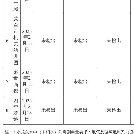
一
城
蒙
自
市
2025
年2
机
未检出
未检出
未检出
6
月18
关
日
幼
儿
园
盛
2025
年2
世
未检出
未检出
未检出
7
月18
商
日
都
四
2025
年2
季
未检出
未检出
未检出
8
月18
花
日
城
注：1.水龙头水中（末梢水）消毒剂余量要求：氯气及游离氯制剂（游离氯）