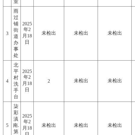
室
雨
过
铺
2025
年2
街
未检出
未检出
未检出
3
月18
道
日
办
事
处
北
平
2025
年2
村
未检出
未检出
4
2
月18
洗
日
手
台
柒
彩
2025
滇
年2
5
南.
未检出
未检出
未检出
月18
第
日