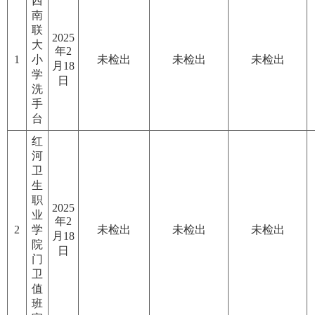
西
南
联
2025
大
年2
1
小
未检出
未检出
未检出
月18
学
日
洗
手
台
红
河
卫
生
职
2025
业
年2
2
学
未检出
未检出
未检出
月18
院
日
门
卫
值
班