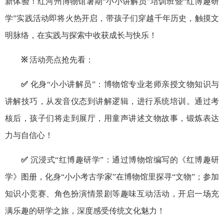
新体验！红河州博物馆暑期“小小讲解员”培训班暨“红博趣研
学”实践活动即将火热开启，带孩子们穿越千年历史，触摸文
明脉络，在实践与探索中收获成长与快乐！
※
活动亮点抢先看：
✅
化身“小小讲解员”：博物馆专业老师亲授文物知识与
讲解技巧，从发音仪态到讲解逻辑，进行系统培训。通过考
核后，孩子们将走到展厅，用童声讲述文物故事，锻炼表达
力与自信心！
✅
沉浸式“红博趣研学”：通过博物馆编写的《红博趣研
学》图册，化身“小小考古学家”在博物馆里探寻“文物”；参加
知识小竞赛、角色扮演情景剧等趣味互动活动，开启一场充
满乐趣的研学之旅，深度感受传统文化魅力！