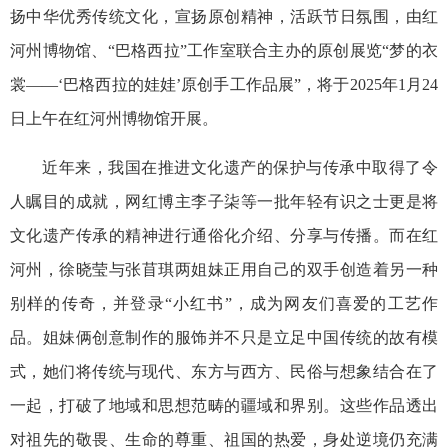
扬中华优秀传统文化，宣扬原创精神，活跃节日氛围，由红
河州博物馆、“巴格西拉”工作室联合主办的原创展览“梦的衣
裳——‘巴格西拉的娃娃’原创手工作品展”，将于2025年1月24
日上午在红河州博物馆开展。
近年来，我国在推进文化遗产的保护与传承中取得了令
人瞩目的成就，网红博主李子柒等一批年轻有识之士更是将
文化遗产传承的精神进行通俗化介绍、分享与传播。而在红
河州，徐晓莹与张苜琪两姐妹正用自己的双手创造着另一种
别样的传奇，并登录“小红书”，成为网友们喜爱的工艺作
品。姐妹俩创意制作的服饰并不只是立足中国传统的故有模
式，她们将传统与现代、东方与西方、民俗与想象结合在了
一起，打破了地域和思想范畴的疆域和界别。这些作品透出
对祖先的敬畏、生命的尊重、祖国的热爱，身处逆境仍充满