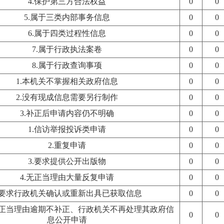
4.保护第三方合法权益
0
0
5.属于三类内部事务信息
0
0
6.属于四类过程性信息
0
0
7.属于行政执法案卷
0
0
8.属于行政查询事项
0
0
1.本机关不掌握相关政府信息
0
0
2.没有现成信息需要另行制作
0
0
3.补正后申请内容仍不明确
0
0
1.信访举报投诉类申请
0
0
2.重复申请
0
0
3.要求提供公开出版物
0
0
4.无正当理由大量反复申请
0
0
.要求行政机关确认或重新出具已获取信息
0
0
无正当理由逾期不补正、行政机关不再处理其政府信
0
0
息公开申请