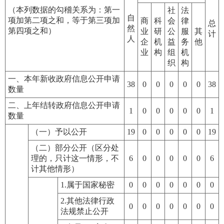
（本列数据的勾稽关系为：第一
社
法
自
项加第二项之和，等于第三项加
商
科
会
律
总
然
第四项之和）
业
研
公
服
其
计
人
企
机
益
务
他
业
构
组
机
织
构
一、本年新收政府信息公开申请
38
0
0
0
0
0
38
数量
二、上年结转政府信息公开申请
1
0
0
0
0
0
1
数量
（一）予以公开
19
0
0
0
0
0
19
（二）部分公开（区分处
理的，只计这一情形，不
6
0
0
0
0
0
6
计其他情形）
1.属于国家秘密
0
0
0
0
0
0
0
2.其他法律行政
0
0
0
0
0
0
0
法规禁止公开