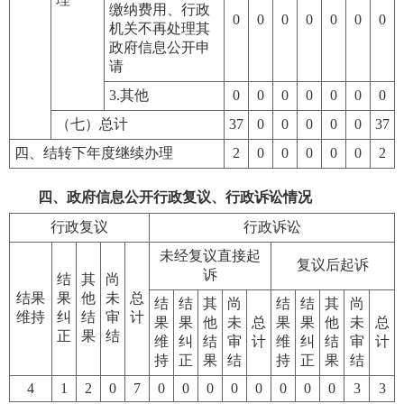
缴纳费用、行政
0
0
0
0
0
0
0
机关不再处理其
政府信息公开申
请
3.其他
0
0
0
0
0
0
0
（七）总计
37
0
0
0
0
0
37
四、结转下年度继续办理
2
0
0
0
0
0
2
四、政府信息公开行政复议、行政诉讼情况
行政复议
行政诉讼
未经复议直接起
复议后起诉
诉
结
其
尚
结果
果
他
未
总
结
结
其
尚
结
结
其
尚
维持
纠
结
审
计
果
果
他
未
总
果
果
他
未
总
正
果
结
维
纠
结
审
计
维
纠
结
审
计
持
正
果
结
持
正
果
结
4
1
2
0
7
0
0
0
0
0
0
0
0
3
3