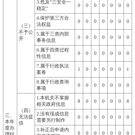
3.危及“三安全一
0
0
0
0
0
0
0
稳定”
4.保护第三方合
0
0
0
0
0
0
0
法权益
（三）
不予公
5.属于三类内部
0
0
0
0
0
0
0
开
事务信息
6.属于四类过程
0
0
0
0
0
0
0
性信息
7.属于行政执法
1
0
0
0
0
0
1
案卷
8.属于行政查询
0
0
0
0
0
0
0
事项
1.本机关不掌握
8
0
0
0
0
0
8
相关政府信息
（四）
2.没有现成信息
三、
无法提
0
0
0
0
0
0
0
需要另行制作
本年
供
度办
3.补正后申请内
0
0
0
0
0
0
0
理结