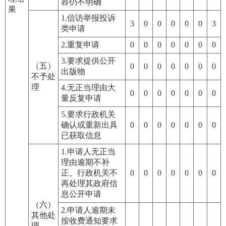
容仍不明确
果
1.信访举报投诉
3
0
0
0
0
0
3
类申请
2.重复申请
0
0
0
0
0
0
0
3.要求提供公开
（五）
0
0
0
0
0
0
0
出版物
不予处
理
4.无正当理由大
0
0
0
0
0
0
0
量反复申请
5.要求行政机关
确认或重新出具
0
0
0
0
0
0
0
已获取信息
1.申请人无正当
理由逾期不补
正、行政机关不
0
0
0
0
0
0
0
再处理其政府信
息公开申请
（六）
2.申请人逾期未
其他处
按收费通知要求
理