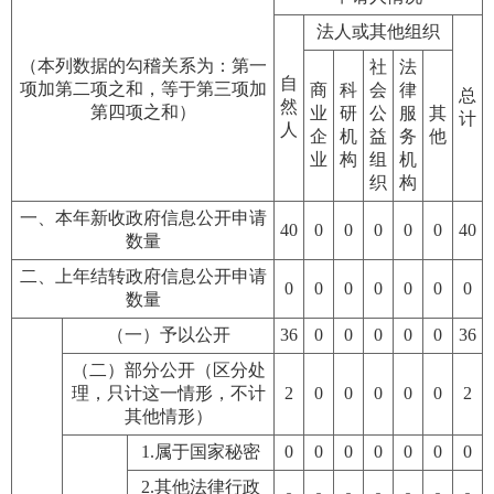
法人或其他组织
（本列数据的勾稽关系为：第一
社
法
自
项加第二项之和，等于第三项加
商
科
会
律
总
然
第四项之和）
业
研
公
服
其
计
人
企
机
益
务
他
业
构
组
机
织
构
一、本年新收政府信息公开申请
40
0
0
0
0
0
40
数量
二、上年结转政府信息公开申请
0
0
0
0
0
0
0
数量
（一）予以公开
36
0
0
0
0
0
36
（二）部分公开（区分处
理，只计这一情形，不计
2
0
0
0
0
0
2
其他情形）
1.属于国家秘密
0
0
0
0
0
0
0
2.其他法律行政