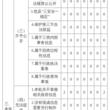
0
0
0
0
0
0
0
法规禁止公开
3.危及“三安全一
0
0
0
0
0
0
0
稳定”
4.保护第三方合
0
0
0
0
0
0
0
法权益
（三）
不予公
5.属于三类内部
0
0
0
0
0
0
0
开
事务信息
6.属于四类过程
0
0
0
0
0
0
0
性信息
7.属于行政执法
0
0
0
0
0
0
0
案卷
8.属于行政查询
0
0
0
0
0
0
0
事项
1.本机关不掌握
2
0
0
0
0
0
2
相关政府信息
（四）
2.没有现成信息
三、
无法提
0
0
0
0
0
0
0
需要另行制作
本年