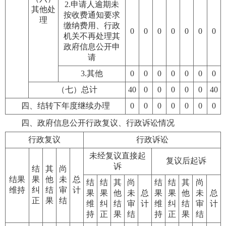
2.申请人逾期未
其他处
按收费通知要求
理
缴纳费用、行政
0
0
0
0
0
0
0
机关不再处理其
政府信息公开申
请
3.其他
0
0
0
0
0
0
0
（七）总计
40
0
0
0
0
0
40
四、结转下年度继续办理
0
0
0
0
0
0
0
四、政府信息公开行政复议、行政诉讼情况
行政复议
行政诉讼
未经复议直接起
复议后起诉
诉
结
其
尚
结果
果
他
未
总
结
结
其
尚
结
结
其
尚
维持
纠
结
审
计
果
果
他
未
总
果
果
他
未
总
正
果
结
维
纠
结
审
计
维
纠
结
审
计
持
正
果
结
持
正
果
结