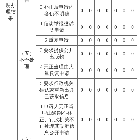
供
度办
3.补正后申请内
0
0
0
0
0
0
0
理结
容仍不明确
果
1.信访举报投诉
0
0
0
0
0
0
0
类申请
2.重复申请
0
0
0
0
0
0
0
3.要求提供公开
（五）
0
0
0
0
0
0
0
出版物
不予处
理
4.无正当理由大
0
0
0
0
0
0
0
量反复申请
5.要求行政机关
确认或重新出具
0
0
0
0
0
0
0
已获取信息
1.申请人无正当
理由逾期不补
正、行政机关不
0
0
0
0
0
0
0
再处理其政府信
息公开申请
（六）