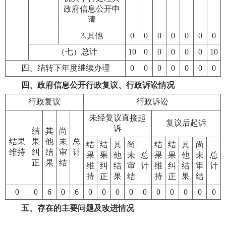
政府信息公开申
请
3.其他
0
0
0
0
0
0
0
（七）总计
10
0
0
0
0
0
10
四、结转下年度继续办理
0
0
0
0
0
0
0
四、政府信息公开行政复议、行政诉讼情况
行政复议
行政诉讼
未经复议直接起
复议后起诉
诉
结
其
尚
结果
果
他
未
总
结
结
其
尚
结
结
其
尚
维持
纠
结
审
计
果
果
他
未
总
果
果
他
未
总
正
果
结
维
纠
结
审
计
维
纠
结
审
计
持
正
果
结
持
正
果
结
0
0
6
0
6
0
0
0
0
0
0
0
0
0
0
五、存在的主要问题及改进情况