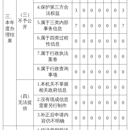
4.保护第三方合
3
0
0
0
0
0
3
法权益
（三）
三、
不予公
本年
5.属于三类内部
7
0
0
0
0
0
7
开
度办
事务信息
理结
6.属于四类过程
果
0
0
0
0
0
0
0
性信息
7.属于行政执法
0
0
0
0
0
0
0
案卷
8.属于行政查询
0
0
0
0
0
0
0
事项
1.本机关不掌握
0
0
0
0
0
0
0
相关政府信息
（四）
2.没有现成信息
无法提
0
0
0
0
0
0
0
需要另行制作
供
3.补正后申请内
0
0
0
0
0
0
0
容仍不明确