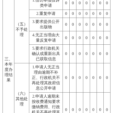
1.信访举报投诉
0
0
0
0
0
0
0
类申请
2.重复申请
0
0
0
0
0
0
0
3.要求提供公开
（五）
0
0
0
0
0
0
0
出版物
不予处
理
4.无正当理由大
0
0
0
0
0
0
0
量反复申请
5.要求行政机关
确认或重新出具
0
0
0
0
0
0
0
三、
已获取信息
本年
1.申请人无正当
度办
理由逾期不补
理结
正、行政机关不
0
0
0
0
0
0
0
果
再处理其政府信
息公开申请
（六）
2.申请人逾期未
其他处
按收费通知要求
理
缴纳费用、行政
0
0
0
0
0
0
0
机关不再处理其