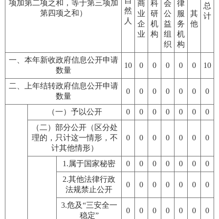
自
项加第二项之和，等于第三项加
商
科
会
律
总
然
第四项之和）
业
研
公
服
其
计
人
企
机
益
务
他
业
构
组
机
织
构
一、本年新收政府信息公开申请
10
0
0
0
0
0
10
数量
二、上年结转政府信息公开申请
0
0
0
0
0
0
0
数量
（一）予以公开
0
0
0
0
0
0
0
（二）部分公开（区分处
理的，只计这一情形，不
0
0
0
0
0
0
0
计其他情形）
1.属于国家秘密
0
0
0
0
0
0
0
2.其他法律行政
0
0
0
0
0
0
0
法规禁止公开
3.危及“三安全一
0
0
0
0
0
0
0
稳定”