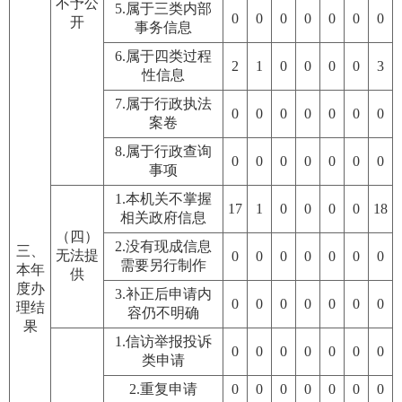
不予公
5.属于三类内部
0
0
0
0
0
0
0
开
事务信息
6.属于四类过程
2
1
0
0
0
0
3
性信息
7.属于行政执法
0
0
0
0
0
0
0
案卷
8.属于行政查询
0
0
0
0
0
0
0
事项
1.本机关不掌握
17
1
0
0
0
0
18
相关政府信息
（四）
2.没有现成信息
三、
无法提
0
0
0
0
0
0
0
需要另行制作
本年
供
度办
3.补正后申请内
0
0
0
0
0
0
0
理结
容仍不明确
果
1.信访举报投诉
0
0
0
0
0
0
0
类申请
2.重复申请
0
0
0
0
0
0
0