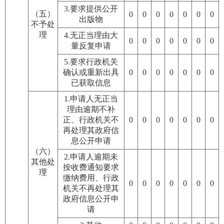
3.要求提供公开
（五）
0
0
0
0
0
0
0
出版物
不予处
理
4.无正当理由大
0
0
0
0
0
0
0
量反复申请
5.要求行政机关
确认或重新出具
0
0
0
0
0
0
0
已获取信息
1.申请人无正当
理由逾期不补
正、行政机关不
0
0
0
0
0
0
0
再处理其政府信
息公开申请
（六）
2.申请人逾期未
其他处
按收费通知要求
理
缴纳费用、行政
0
0
0
0
0
0
0
机关不再处理其
政府信息公开申
请