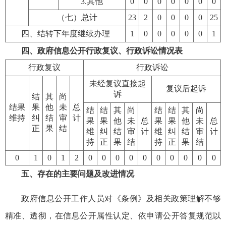
3.其他
0
0
0
0
0
0
0
（七）总计
23
2
0
0
0
0
25
四、结转下年度继续办理
1
0
0
0
0
0
1
四、政府信息公开行政复议、行政诉讼情况表
行政复议
行政诉讼
未经复议直接起
复议后起诉
诉
结
其
尚
结果
果
他
未
总
结
结
其
尚
结
结
其
尚
维持
纠
结
审
计
果
果
他
未
总
果
果
他
未
总
正
果
结
维
纠
结
审
计
维
纠
结
审
计
持
正
果
结
持
正
果
结
0
1
0
1
2
0
0
0
0
0
0
0
0
0
0
五、存在的主要问题及改进情况
政府信息公开工作人员对《条例》及相关政策理解不够
精准、透彻，在信息公开属性认定、依申请公开答复规范以