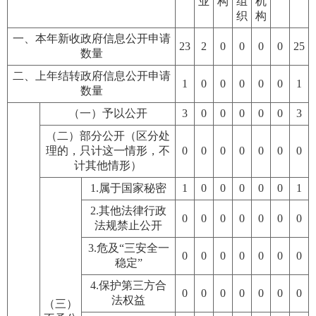
业
构
组
机
织
构
一、本年新收政府信息公开申请
23
2
0
0
0
0
25
数量
二、上年结转政府信息公开申请
1
0
0
0
0
0
1
数量
（一）予以公开
3
0
0
0
0
0
3
（二）部分公开（区分处
理的，只计这一情形，不
0
0
0
0
0
0
0
计其他情形）
1.属于国家秘密
1
0
0
0
0
0
1
2.其他法律行政
0
0
0
0
0
0
0
法规禁止公开
3.危及“三安全一
0
0
0
0
0
0
0
稳定”
4.保护第三方合
0
0
0
0
0
0
0
法权益
（三）