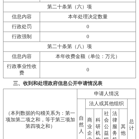
第二十条第（六）项
信息内容
本年处理决定数量
行政处罚
0
行政强制
0
第二十条第（八）项
信息内容
本年收费金额（单位：万元）
行政事业性收
0
费
三、收到和处理政府信息公开申请情况表
申请人情况
法人或其他组织
（本列数据的勾稽关系为：第一
社
法
自
项加第二项之和，等于第三项加
商
科
会
律
总
然
第四项之和）
业
研
公
服
其
计
人
企
机
益
务
他