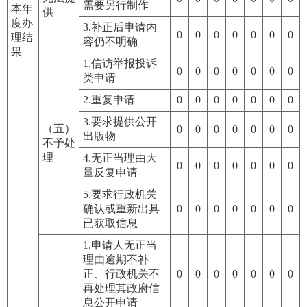
需要另行制作
本年
供
度办
3.补正后申请内
0
0
0
0
0
0
0
理结
容仍不明确
果
1.信访举报投诉
0
0
0
0
0
0
0
类申请
2.重复申请
0
0
0
0
0
0
0
3.要求提供公开
（五）
0
0
0
0
0
0
0
出版物
不予处
理
4.无正当理由大
0
0
0
0
0
0
0
量反复申请
5.要求行政机关
确认或重新出具
0
0
0
0
0
0
0
已获取信息
1.申请人无正当
理由逾期不补
正、行政机关不
0
0
0
0
0
0
0
再处理其政府信
息公开申请