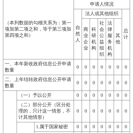
申请人情况
法人或其他组织
（本列数据的勾稽关系为：第一
社
法
自
项加第二项之和，等于第三项加
商
科
会
律
总
然
第四项之和）
业
研
公
服
其
计
人
企
机
益
务
他
业
构
组
机
织
构
一、本年新收政府信息公开申请
0
0
0
0
0
0
0
数量
二、上年结转政府信息公开申请
0
0
0
0
0
0
0
数量
（一）予以公开
0
0
0
0
0
0
0
（二）部分公开（区分处
理的，只计这一情形，不
0
0
0
0
0
0
0
计其他情形）
1.属于国家秘密
0
0
0
0
0
0
0