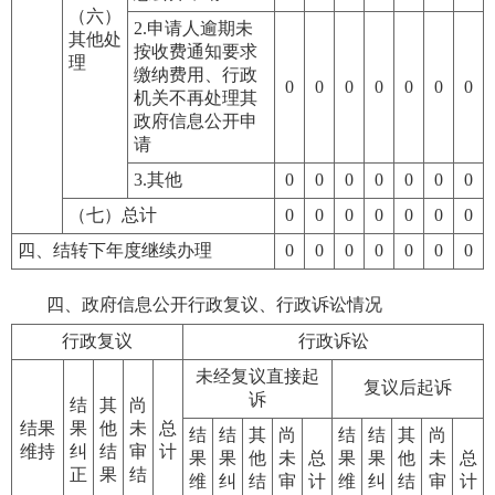
（六）
2.申请人逾期未
其他处
按收费通知要求
理
缴纳费用、行政
0
0
0
0
0
0
0
机关不再处理其
政府信息公开申
请
3.其他
0
0
0
0
0
0
0
（七）总计
0
0
0
0
0
0
0
四、结转下年度继续办理
0
0
0
0
0
0
0
四、政府信息公开行政复议、行政诉讼情况
行政复议
行政诉讼
未经复议直接起
复议后起诉
诉
结
其
尚
结果
果
他
未
总
结
结
其
尚
结
结
其
尚
维持
纠
结
审
计
果
果
他
未
总
果
果
他
未
总
正
果
结
维
纠
结
审
计
维
纠
结
审
计