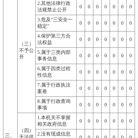
2.其他法律行政
0
0
0
0
0
0
0
法规禁止公开
3.危及“三安全一
0
0
0
0
0
0
0
稳定”
4.保护第三方合
0
0
0
0
0
0
0
法权益
（三）
不予公
5.属于三类内部
0
0
0
0
0
0
0
开
事务信息
6.属于四类过程
0
0
0
0
0
0
0
性信息
7.属于行政执法
0
0
0
0
0
0
0
案卷
8.属于行政查询
0
0
0
0
0
0
0
事项
1.本机关不掌握
0
0
0
0
0
0
0
相关政府信息
（四）
2.没有现成信息
三、
无法提
0
0
0
0
0
0
0